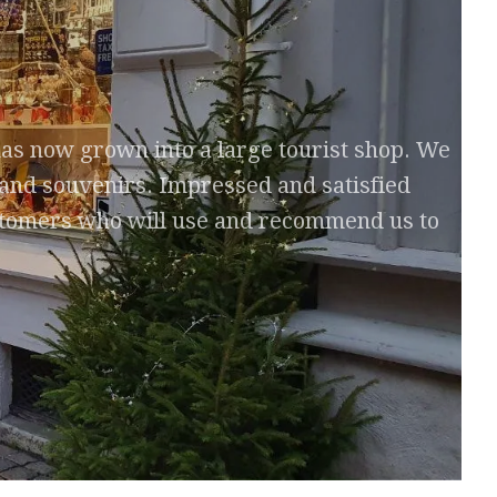
as now grown into a large tourist shop. We
t and souvenirs. Impressed and satisfied
ustomers who will use and recommend us to