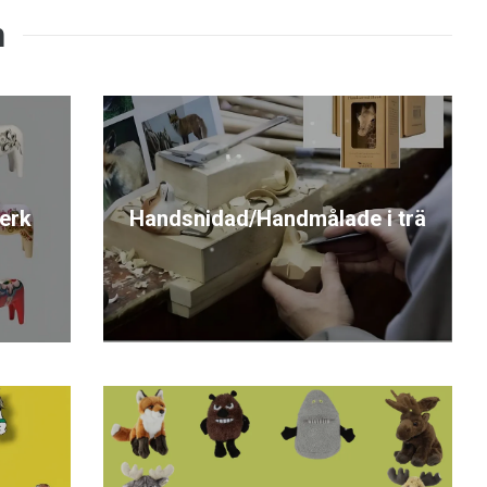
erk
Handsnidad/Handmålade i trä