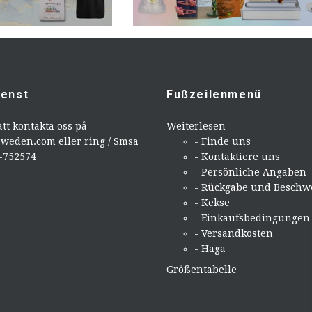
ienst
Fußzeilenmenü
att kontakta oss på
Weiterlesen
sweden.com
eller ring / Smsa
- Finde uns
9-752574
- Kontaktiere uns
- Persönliche Angaben
- Rückgabe und Beschw
- Kekse
- Einkaufsbedingungen
- Versandkosten
- Haga
Größentabelle