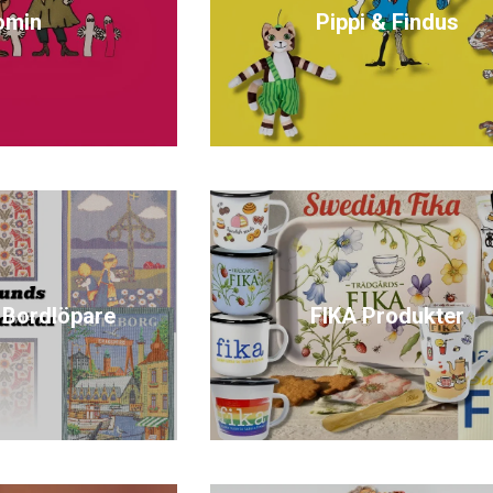
omin
Pippi & Findus
 Bordlöpare
FIKA Produkter