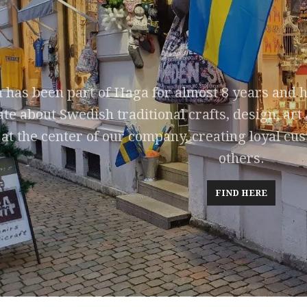
has been part of Haga for almost 8 years and h
te about Swedish traditional crafts, design, ar
at the center of our company, creating loyal c
others.
FIND HERE