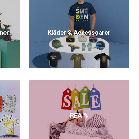
ner
Kläder & Accessoarer
REA %