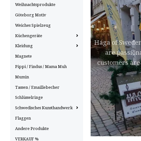
Weihnachtsprodukte
Göteborg Motiv
Weiches Spielzeug
Küchengeräte
Haga of Sweden 
Kleidung
are passiona
Magnete
customers are 
Pippi / Findus / Mama Muh
Mumin
Tassen / Emaillebecher
Schlüsselringe
Schwedisches Kunsthandwerk
Flaggen
Andere Produkte
VERKAUF %