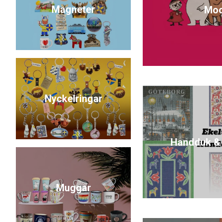
Magneter
Mo
Nyckelringar
Handduk &
Muggar