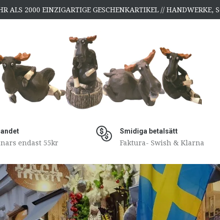
HR ALS 2000 EINZIGARTIGE GESCHENKARTIKEL // HANDWERKE
 landet
Smidiga betalsätt
nars endast 55kr
Faktura- Swish & Klarna