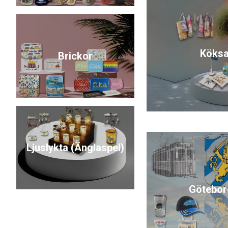
Köksa
Brickor
Ljuslykta (Änglaspel)
Götebor