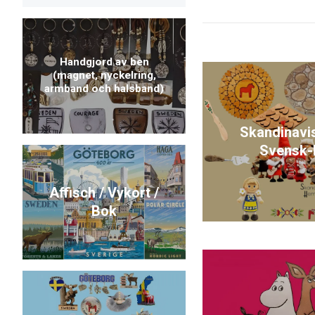
Handgjord av ben
(magnet, nyckelring,
armband och halsband)
Skandinavi
Svensk-
Affisch / Vykort /
Bok