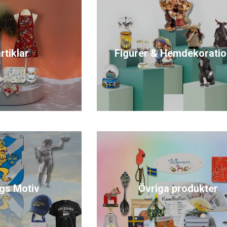
rtiklar
Figurer & Hemdekoratio
gs Motiv
Övriga produkter