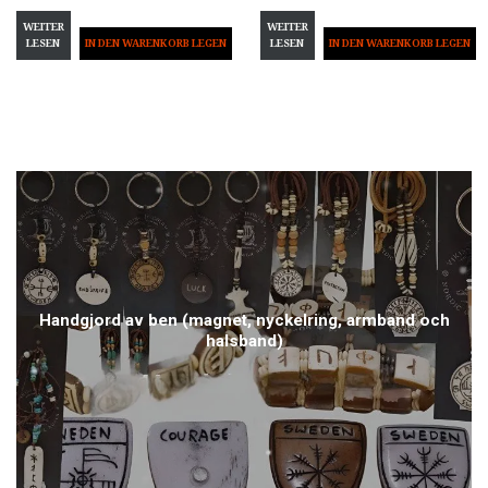
WEITER
WEITER
LESEN
LESEN
Handgjord av ben (magnet, nyckelring, armband och
halsband)