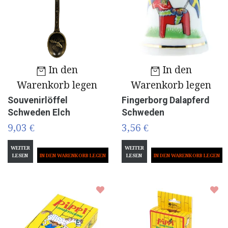
In den
In den
Warenkorb legen
Warenkorb legen
Souvenirlöffel
Fingerborg Dalapferd
Schweden Elch
Schweden
9,03 €
3,56 €
WEITER
WEITER
LESEN
LESEN