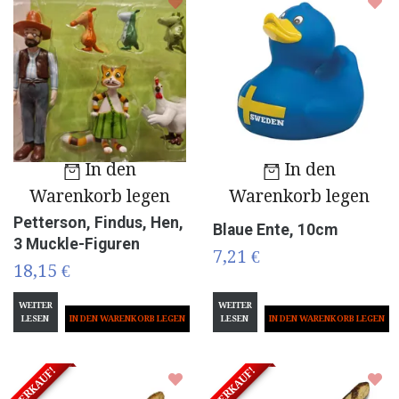
In den
In den
Warenkorb legen
Warenkorb legen
Petterson, Findus, Hen,
Blaue Ente, 10cm
3 Muckle-Figuren
7,21 €
18,15 €
WEITER
WEITER
LESEN
LESEN
VERKAUF!
VERKAUF!