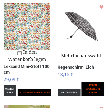
In den
Mehrfachauswahl
Warenkorb legen
Leksand Mini-Stoff 100
Regenschirm: Elch
cm
18,15 €
29,09 €
IN DEN
WEITER
WARENKORB
LESEN
WEITERLESEN
LEGEN