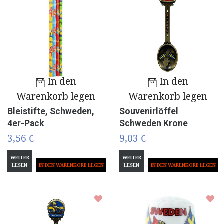
In den
In den
Warenkorb legen
Warenkorb legen
Bleistifte, Schweden,
Souvenirlöffel
4er-Pack
Schweden Krone
3,56 €
9,03 €
WEITER
WEITER
LESEN
LESEN