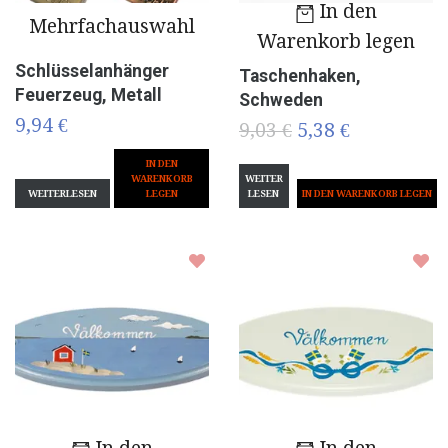
In den
Mehrfachauswahl
Warenkorb legen
Schlüsselanhänger
Taschenhaken,
Feuerzeug, Metall
Schweden
9,94 €
9,03 €
5,38 €
IN DEN
WARENKORB
WEITER
WEITERLESEN
LEGEN
LESEN