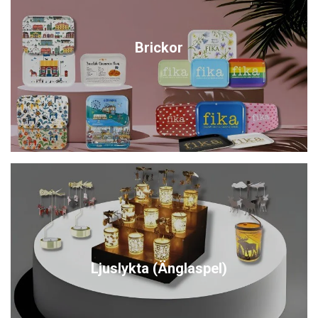
Brickor
Ljuslykta (Änglaspel)