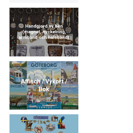
Handgjord av ben
(magnet, nyckelring,
armband och halsband)
Affisch / Vykort /
Bok