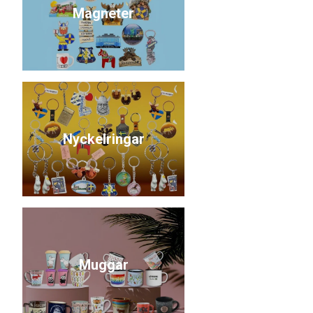
Magneter
Nyckelringar
Muggar