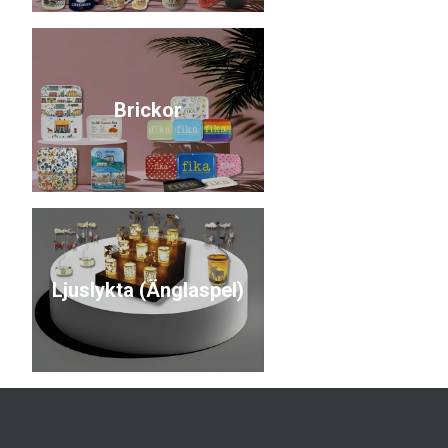
Brickor
Ljuslykta (Änglaspel)