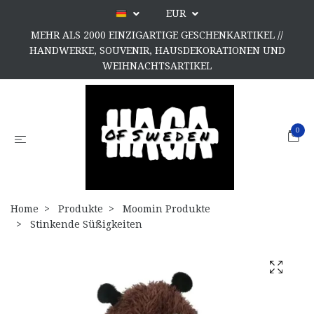
EUR
MEHR ALS 2000 EINZIGARTIGE GESCHENKARTIKEL //
HANDWERKE, SOUVENIR, HAUSDEKORATIONEN UND
WEIHNACHTSARTIKEL
0
Home
Produkte
Moomin Produkte
Stinkende Süßigkeiten