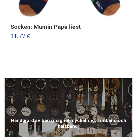
Socken: Mumin Papa liest
M
P
11,77 €
1
Handgjord av ben (magnet, nyckelring, armband och
halsband)