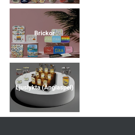
Brickor
Ljuslykta (Änglaspel)