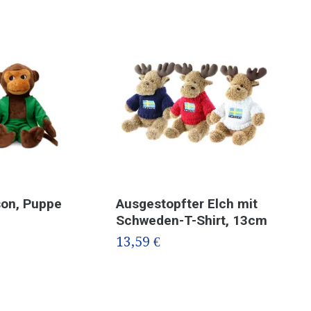
son, Puppe
Ausgestopfter Elch mit
Sof
Schweden-T-Shirt, 13cm
de
13,59 €
9,0