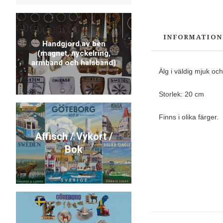
INFORMATION
Handgjord av ben
(magnet, nyckelring,
armband och halsband)
Älg i väldig mjuk oc
Storlek: 20 cm
Finns i olika färger.
Affisch / Vykort /
Bok