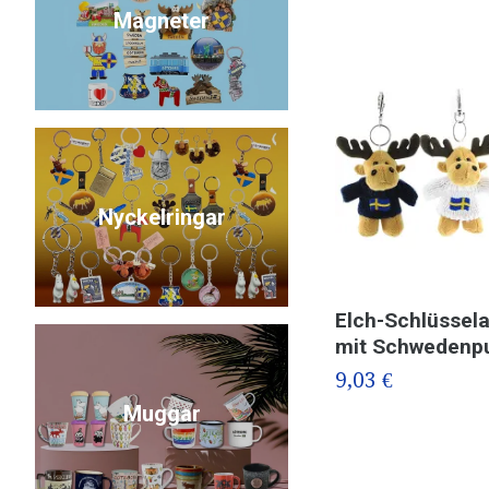
Magneter
Nyckelringar
Elch-Schlüssel
mit Schwedenpu
9,03 €
Muggar