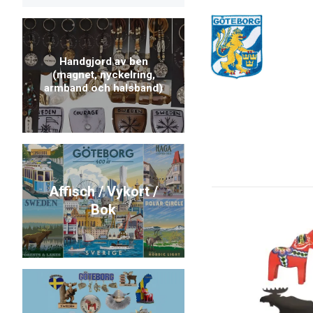
Handgjord av ben
(magnet, nyckelring,
armband och halsband)
Affisch / Vykort /
Bok