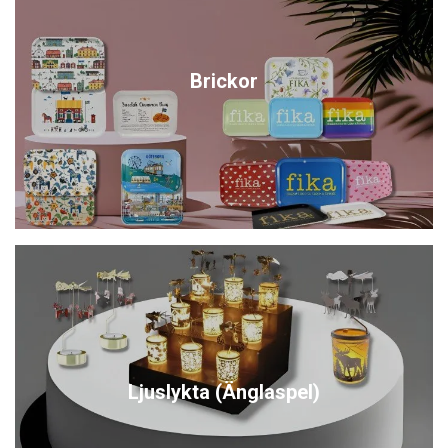
Brickor
Ljuslykta (Änglaspel)