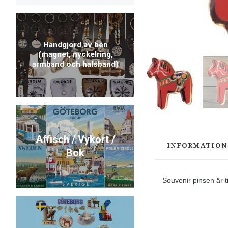
Handgjord av ben
(magnet, nyckelring,
armband och halsband)
Affisch / Vykort /
INFORMATION
Bok
Souvenir pinsen är ti