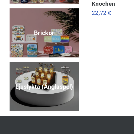
Knochen
22,72 €
Brickor
Ljuslykta (Änglaspel)