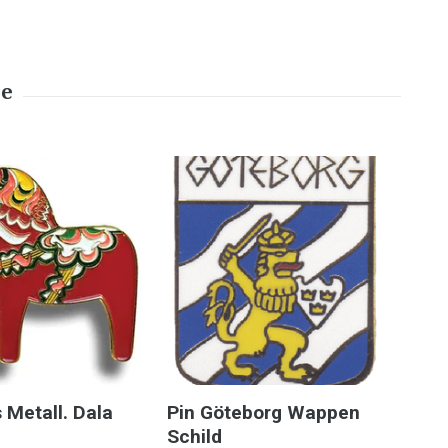
s Metall. Dala
Pin Göteborg Wappen
Pi
Schild
5,0