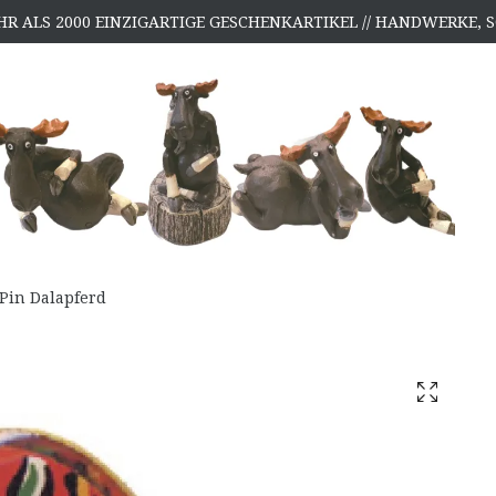
HR ALS 2000 EINZIGARTIGE GESCHENKARTIKEL // HANDWERKE
Pin Dalapferd