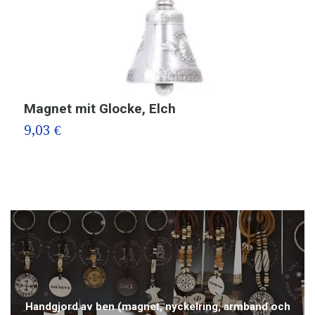
Magnet mit Glocke, Elch
M
9,03 €
7
Handgjord av ben (magnet, nyckelring, armband och