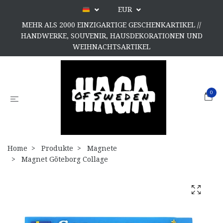
EUR
MEHR ALS 2000 EINZIGARTIGE GESCHENKARTIKEL //
HANDWERKE, SOUVENIR, HAUSDEKORATIONEN UND
WEIHNACHTSARTIKEL
0
Home
Produkte
Magnete
Magnet Göteborg Collage