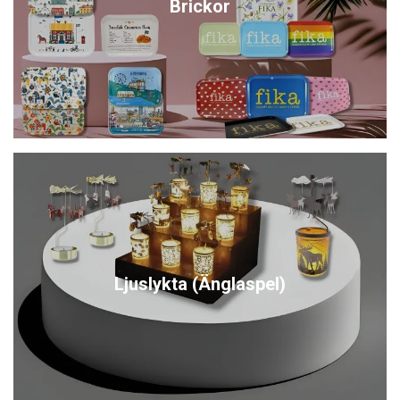
Brickor
Ljuslykta (Änglaspel)