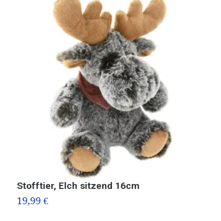
Stofftier, Elch sitzend 16cm
K
19,99 €
1