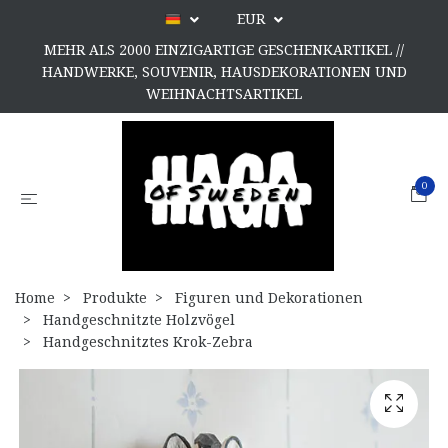
EUR
MEHR ALS 2000 EINZIGARTIGE GESCHENKARTIKEL //
HANDWERKE, SOUVENIR, HAUSDEKORATIONEN UND
WEIHNACHTSARTIKEL
0
Home
Produkte
Figuren und Dekorationen
Handgeschnitzte Holzvögel
Handgeschnitztes Krok-Zebra