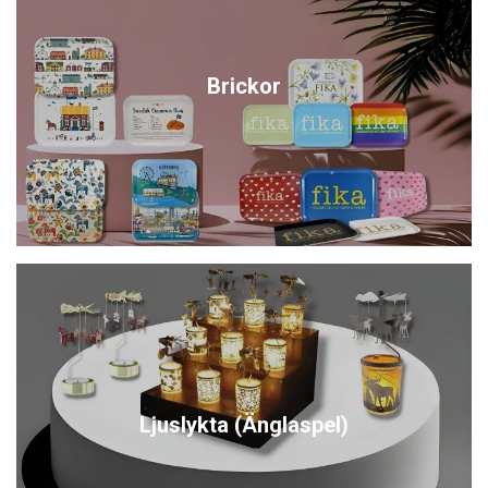
Brickor
Ljuslykta (Änglaspel)