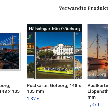
borg,
Postkarte: Göteorg, 148 x
Postkarte
148 x 105
105 mm
Lippensti
mm
1,37 €
1,37 €