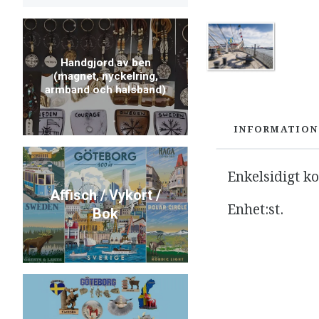
Handgjord av ben
(magnet, nyckelring,
armband och halsband)
INFORMATION
Enkelsidigt k
Affisch / Vykort /
Enhet:
st.
Bok