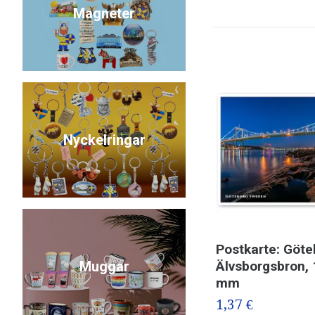
Magneter
Nyckelringar
Postkarte: Göte
Muggar
Älvsborgsbron, 
mm
1,37 €