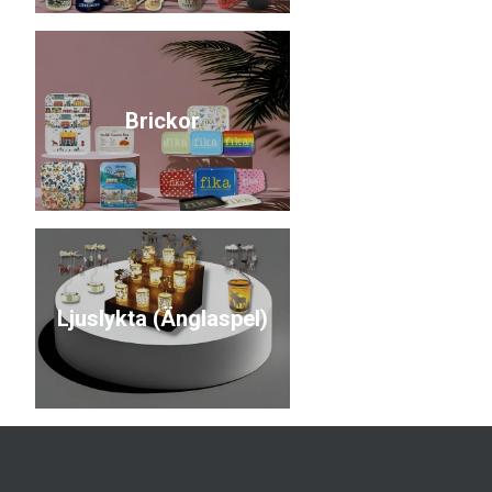
Brickor
Ljuslykta (Änglaspel)