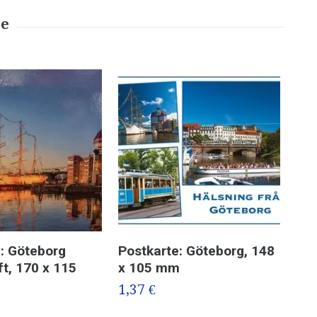
: Göteborg
Postkarte: Göteborg, 148
Pos
ft, 170 x 115
x 105 mm
x 
1,37 €
2,6