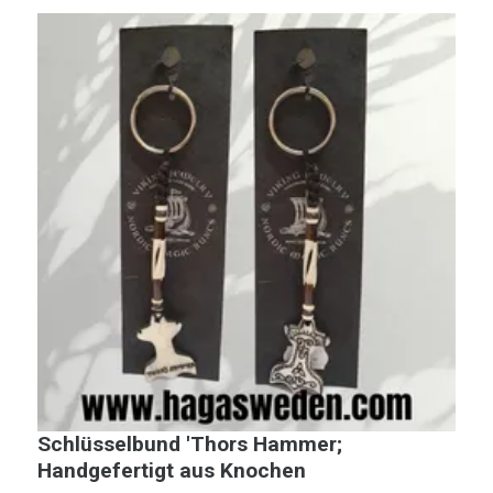
Schlüsselbund 'Thors Hammer;
S
Handgefertigt aus Knochen
H