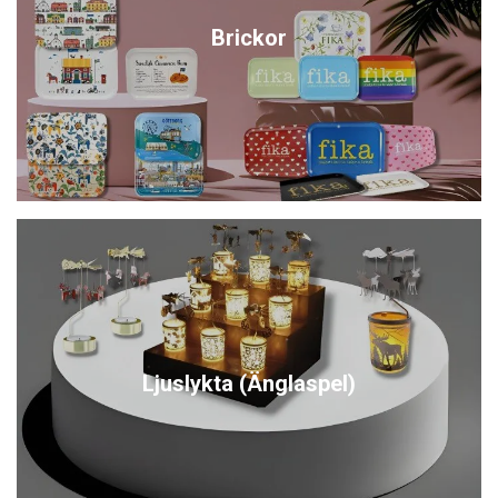
Brickor
Ljuslykta (Änglaspel)