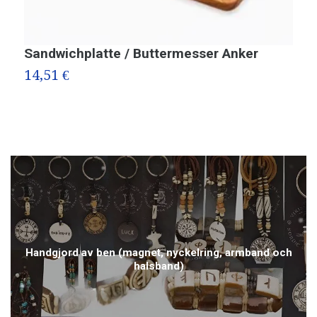
Sandwichplatte / Buttermesser Anker
B
14,51 €
1
Handgjord av ben (magnet, nyckelring, armband och
halsband)