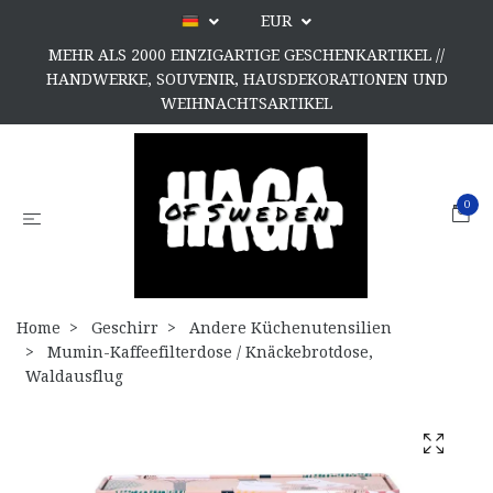
EUR
MEHR ALS 2000 EINZIGARTIGE GESCHENKARTIKEL //
HANDWERKE, SOUVENIR, HAUSDEKORATIONEN UND
WEIHNACHTSARTIKEL
0
Home
Geschirr
Andere Küchenutensilien
Mumin-Kaffeefilterdose / Knäckebrotdose,
Waldausflug