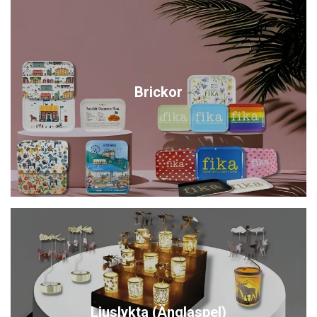
Brickor
Ljuslykta (Änglaspel)