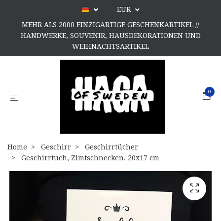
EUR
MEHR ALS 2000 EINZIGARTIGE GESCHENKARTIKEL //
HANDWERKE, SOUVENIR, HAUSDEKORATIONEN UND
WEIHNACHTSARTIKEL
0
Home
Geschirr
Geschirrtücher
Geschirrtuch, Zimtschnecken, 20x17 cm