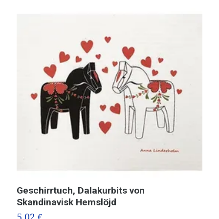
Geschirrtuch, Dalakurbits von
M
Skandinavisk Hemslöjd
5,02 €
5