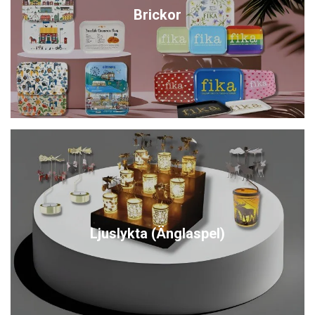
Brickor
Ljuslykta (Änglaspel)