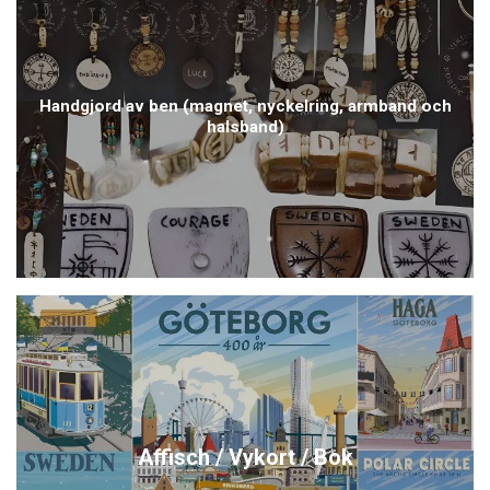
Handgjord av ben (magnet, nyckelring, armband och
halsband)
Affisch / Vykort / Bok