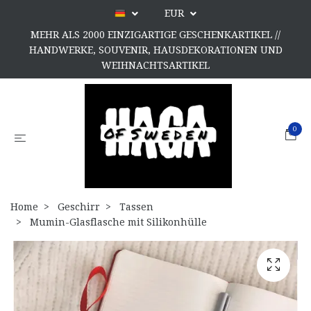
EUR
MEHR ALS 2000 EINZIGARTIGE GESCHENKARTIKEL //
HANDWERKE, SOUVENIR, HAUSDEKORATIONEN UND
WEIHNACHTSARTIKEL
0
Home
Geschirr
Tassen
Mumin-Glasflasche mit Silikonhülle