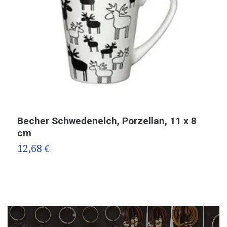
Becher Schwedenelch, Porzellan, 11 x 8
M
cm
S
12,68 €
2