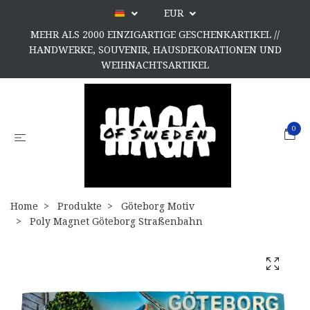
EUR
MEHR ALS 2000 EINZIGARTIGE GESCHENKARTIKEL //
HANDWERKE, SOUVENIR, HAUSDEKORATIONEN UND
WEIHNACHTSARTIKEL
0
Home
Produkte
Göteborg Motiv
Poly Magnet Göteborg Straßenbahn