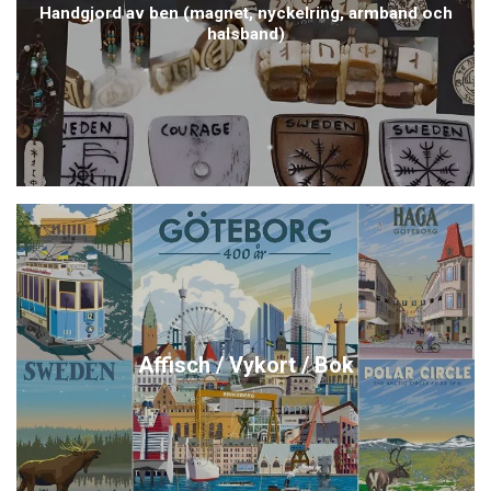
Handgjord av ben (magnet, nyckelring, armband och
halsband)
Affisch / Vykort / Bok