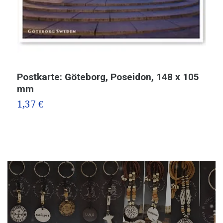
Postkarte: Göteborg, Poseidon, 148 x 105
S
mm
2
1,37 €