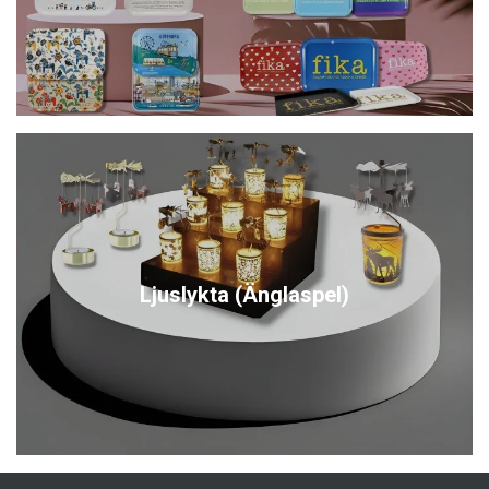
Ljuslykta (Änglaspel)