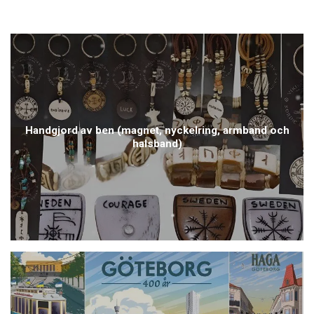
Handgjord av ben (magnet, nyckelring, armband och
halsband)