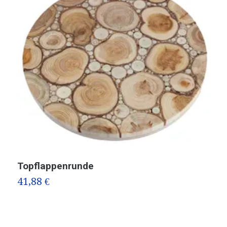
Topflappenrunde
U
41,88 €
3