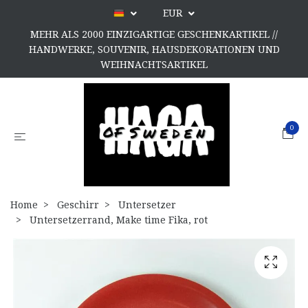
EUR
MEHR ALS 2000 EINZIGARTIGE GESCHENKARTIKEL //
HANDWERKE, SOUVENIR, HAUSDEKORATIONEN UND
WEIHNACHTSARTIKEL
0
Home
Geschirr
Untersetzer
Untersetzerrand, Make time Fika, rot