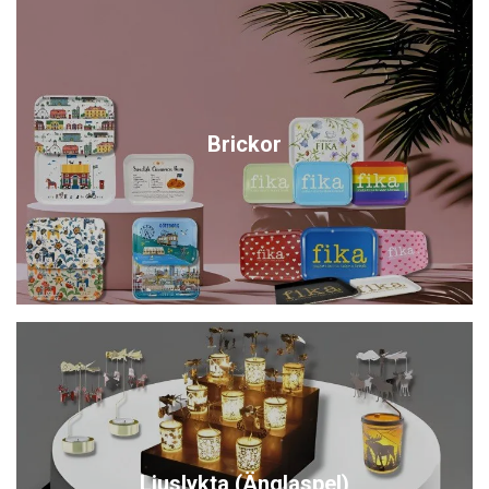
Brickor
Ljuslykta (Änglaspel)