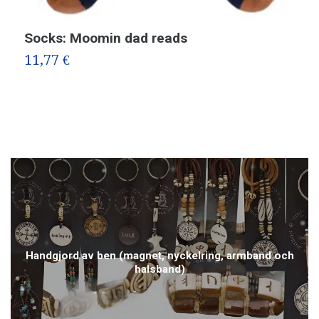
Socks: Moomin dad reads
M
11,77 €
1
Handgjord av ben (magnet, nyckelring, armband och
halsband)