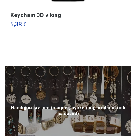
Keychain 3D viking
D
5,38 €
7
Handgjord av ben (magnet, nyckelring, armband och
halsband)