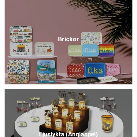
Brickor
Ljuslykta (Änglaspel)